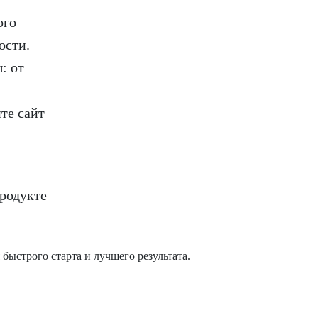
ого
ости.
: от
те сайт
родукте
ыстрого старта и лучшего результата.