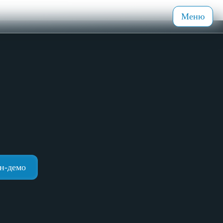
Меню
н-демо