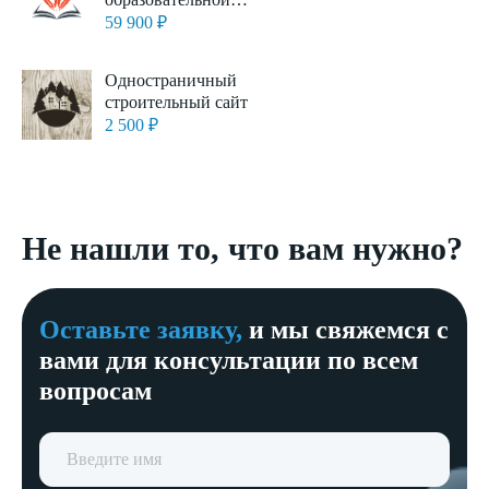
организации – адаптивный
59 900 ₽
с версией для
слабовидящих
Одностраничный
строительный сайт
2 500 ₽
Не нашли то, что вам нужно?
Оставьте заявку,
и мы свяжемся с
вами для консультации по всем
вопросам