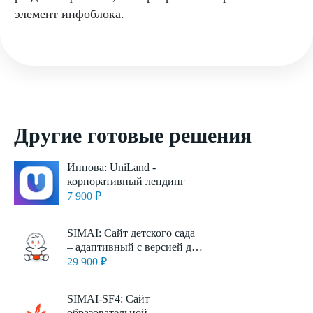
элемент инфоблока.
Другие готовые решения
Иннова: UniLand -
корпоративный лендинг
7 900 ₽
SIMAI: Сайт детского сада
– адаптивный с версией для
слабовидящих
29 900 ₽
SIMAI-SF4: Сайт
образовательной