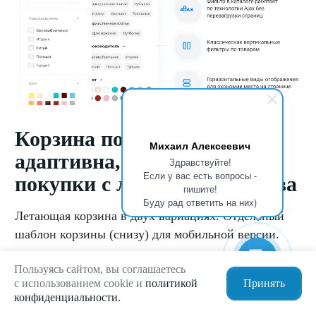
Корзина полностью
Михаил Алексеевич
адаптивна, можно делать
Здравствуйте!
Если у вас есть вопросы -
покупки с любого устройства
пишите!
Буду рад ответить на них)
Летающая корзина в двух вариациях. Отдельный
шаблон корзины (снизу) для мобильной версии.
Пользуясь сайтом, вы соглашаетесь
с использованием cookie и
политикой
Принять
конфиденциальности.