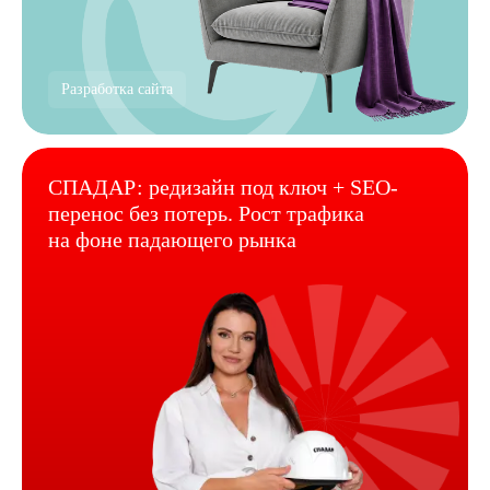
Разработка сайта
СПАДАР: редизайн под ключ + SEO-
перенос без потерь. Рост трафика
на фоне падающего рынка